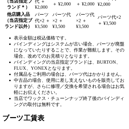
（当店指定ブ
代 ＋
＋ ¥2,000
＋ ¥2,000
¥2,000
ランド＊）
¥2,000
他店購入品
パーツ
パーツ代
パーツ代
パーツ代×2
（当店指定ブ
代×2 ＋
×2 ＋
×2 ＋
＋ ¥3,500
ランド以外）
¥3,500
¥3,500
¥3,500
表示金額は税込価格です。
バインディングはシステムが古い場合、パーツが廃盤
になっていたりすることで、作業が難航します。その
場合、改めてのお見積りとなります。
バインディングの当店指定ブランドは、BURTON、
FLUX、YONEXとなります。
付属品をご利用の場合は、パーツ代はかかりません。
中古品の場合、使用に差し支えないものを販売してお
りますが、さらに修理／交換を希望される場合はお気
軽にお伝えください。
当店でワックス・チューンナップ終了後のバインディ
ングの取付は無料です。
ブーツ工賃表