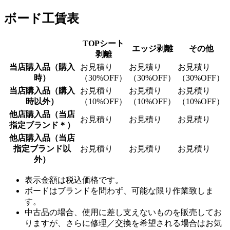
ボード工賃表
TOPシート
エッジ剥離
その他
剥離
当店購入品
（購入
お見積り
お見積り
お見積り
時）
（30%OFF）
（30%OFF）
（30%OFF）
当店購入品
（購入
お見積り
お見積り
お見積り
時以外）
（10%OFF）
（10%OFF）
（10%OFF）
他店購入品
（当店
お見積り
お見積り
お見積り
指定ブランド＊）
他店購入品
（当店
指定ブランド以
お見積り
お見積り
お見積り
外）
表示金額は税込価格です。
ボードはブランドを問わず、可能な限り作業致しま
す。
中古品の場合、使用に差し支えないものを販売してお
りますが、さらに修理／交換を希望される場合はお気