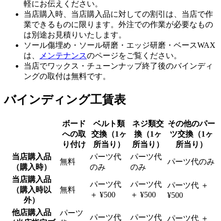
軽にお伝えください。
当店購入時、当店購入品に対しての割引は、当店で作
業できるものに限ります。外注での作業が必要なもの
は別途お見積りいたします。
ソール傷埋め・ソール研磨・エッジ研磨・ベースWAX
は、
メンテナンス
のページをご覧ください。
当店でワックス・チューンナップ終了後のバインディ
ングの取付は無料です。
バインディング工賃表
ボード
ベルト類
ネジ類交
その他のパー
への取
交換
（1ヶ
換
（1ヶ
ツ交換
（1ヶ
り付け
所当り）
所当り）
所当り）
当店購入品
パーツ代
パーツ代
無料
パーツ代のみ
（購入時）
のみ
のみ
当店購入品
パーツ代
パーツ代
パーツ代 ＋
（購入時以
無料
＋ ¥500
＋ ¥500
¥500
外）
他店購入品
パーツ
パーツ代
パーツ代
パーツ代 ＋