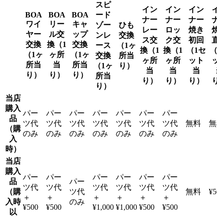
スピ
イン
イン
イン
BOA
BOA
BOA
ード
ナー
ナー
ナー
ワイ
リー
キャ
ゾー
ひも
レー
ロッ
焼き
ヤー
ル交
ップ
ンレ
交換
ス交
ク交
初回
交換
換
（1
交換
ース
（1ヶ
換
（1
換
（1
（1セ
（
（1ヶ
ヶ所
（1ヶ
交換
所当
ヶ所
ヶ所
ット
所当
当
所当
（1ヶ
り）
当
当
当
り）
り）
り）
所当
り）
り）
り）
り）
当店
購入
パー
パー
パー
パー
パー
パー
パー
品
ツ代
ツ代
ツ代
ツ代
ツ代
ツ代
ツ代
無料
無
（購
のみ
のみ
のみ
のみ
のみ
のみ
のみ
入
時）
当店
購入
パー
パー
パー
パー
パー
パー
品
パー
ツ代
ツ代
ツ代
ツ代
ツ代
ツ代
（購
ツ代
無料
¥5
＋
＋
＋
＋
＋
＋
入時
のみ
¥500
¥500
¥1,000
¥1,000
¥500
¥500
以