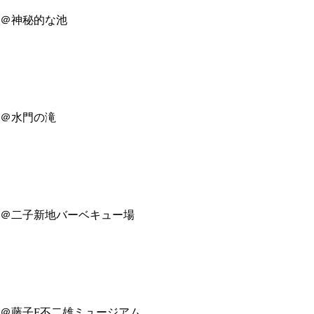
＠神秘的な池
＠水門の滝
＠二子新地バーベキュー場
＠藤子F不二雄ミュージアム