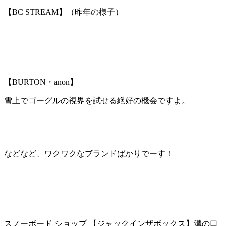
【BC STREAM】（昨年の様子）
【BURTON・anon】
雪上でゴーグルの視界を試せる絶好の機会ですよ。
などなど、ワクワクなブランドばかりでーす！
スノーボード ショップ 【ジャックインザボックス】溝の口