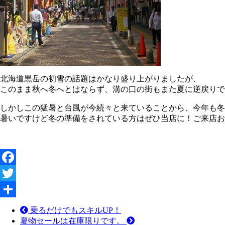
北海道黒岳の初雪の話題はかなり盛り上がりましたが、
このまま秋へ冬へとはならず、溝の口の街もまた夏に逆戻りで
しかしこの猛暑と台風が今続々と来ていることから、今年も
暑いですけど冬の準備をされている方はぜひ当店に！ご来店お
Facebook
Twitter
共
乗るだけでもスキルUP！
夏物セールは在庫限りです。
有