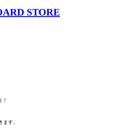
。
う！
きます。