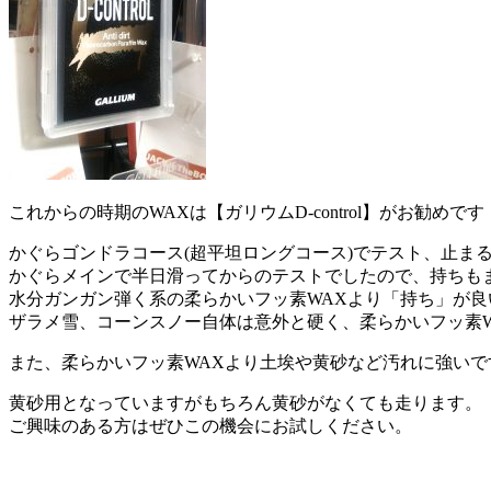
これからの時期のWAXは【ガリウムD-control】がお勧めです
かぐらゴンドラコース(超平坦ロングコース)でテスト、止ま
かぐらメインで半日滑ってからのテストでしたので、持ちも
水分ガンガン弾く系の柔らかいフッ素WAXより「持ち」が良
ザラメ雪、コーンスノー自体は意外と硬く、柔らかいフッ素
また、柔らかいフッ素WAXより土埃や黄砂など汚れに強いで
黄砂用となっていますがもちろん黄砂がなくても走ります。
ご興味のある方はぜひこの機会にお試しください。