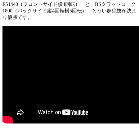
FS1440（フロントサイド横4回転） と BSクワッドコーク
1800（バックサイド縦4回転横5回転） とうい超絶技が決ま
り優勝です。