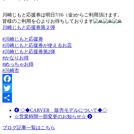
川崎じもと応援券は明日7/16（金)からご利用頂けます。
皆様のご利用を心よりお待ちしております
川崎じもと応援券第２弾
#川崎じもと応援券
#川崎じもと応援券が使えるお店
#川崎じもと応援券第2弾
#かなりお得
#めっちゃお得
#川崎市
Facebook
Twitter
共
◇◆CARVER 販売モデルについて◆◇
☆営業時間一部変更のお知らせ☆
有
ブログ記事一覧はこちら