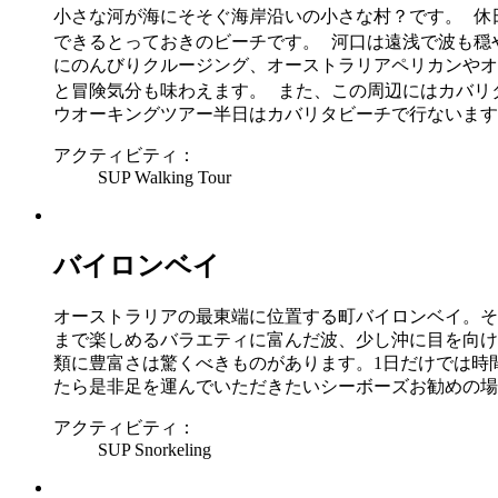
小さな河が海にそそぐ海岸沿いの小さな村？です。 休
できるとっておきのビーチです。 河口は遠浅で波も穏
にのんびりクルージング、オーストラリアペリカンやオ
と冒険気分も味わえます。 また、この周辺にはカバリ
ウオーキングツアー半日はカバリタビーチで行ないます
アクティビティ：
SUP
Walking Tour
バイロンベイ
オーストラリアの最東端に位置する町バイロンベイ。そ
まで楽しめるバラエティに富んだ波、少し沖に目を向け
類に豊富さは驚くべきものがあります。1日だけでは時
たら是非足を運んでいただきたいシーボーズお勧めの場
アクティビティ：
SUP
Snorkeling