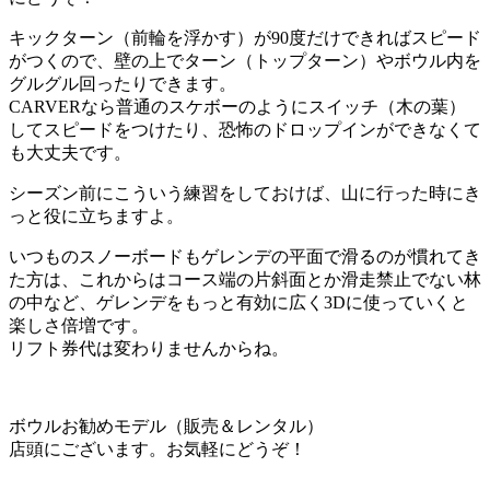
キックターン（前輪を浮かす）が90度だけできればスピード
がつくので、壁の上でターン（トップターン）やボウル内を
グルグル回ったりできます。
CARVERなら普通のスケボーのようにスイッチ（木の葉）
してスピードをつけたり、恐怖のドロップインができなくて
も大丈夫です。
シーズン前にこういう練習をしておけば、山に行った時にき
っと役に立ちますよ。
いつものスノーボードもゲレンデの平面で滑るのが慣れてき
た方は、これからはコース端の片斜面とか滑走禁止でない林
の中など、ゲレンデをもっと有効に広く3Dに使っていくと
楽しさ倍増です。
リフト券代は変わりませんからね。
ボウルお勧めモデル（販売＆レンタル）
店頭にございます。お気軽にどうぞ！