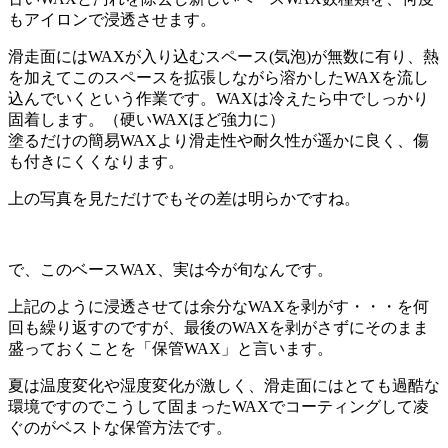
もアイロンで浸透させます。
滑走面にはWAXが入り込むスペース(気泡)が無数に有り、熱
を加えてこのスペースを拡張しながら溶かしたWAXを流し
込んでいくという作業です。WAXは冷えたら中でしっかり
固着します。（硬いWAXほど強力に）
塗るだけの簡易WAXより滑走性や耐久性が遥かに良く、傷
も付きにくくなります。
上の写真を見ただけでもその差は明らかですね。
で、このベースWAX、実は今が旬なんです。
上記のように浸透させては余分なWAXを剥がす・・・を何
回も繰り返すのですが、最後のWAXを剥がさずにそのまま
盛っておくことを「保管WAX」と言います。
夏は温度変化や湿度変化が激しく、滑走面にはとても過酷な
環境ですのでこうして固まったWAXでコーティングして凌
ぐのがベストな保管方法です。