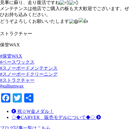
見事に蘇り、走り復活ですね
メンテナンスは他店でご購入の板も大大歓迎でございます。ぜ
ひお持ち込みください。
どうぞよろしくお願いいたします
ストラクチャー
保管WAX
#保管WAX
#ベースワックス
#スノーボードメンテナンス
#スノーボードクリーニング
#ストラクチャー
#galliumwax
Facebook
Twitter
共
有
祝☆W金メダル！
◇◆CARVER 販売モデルについて◆◇
ブログ記事一覧はこちら